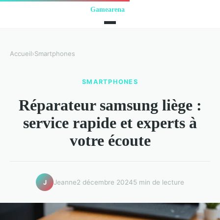
Accueil
›
Smartphones
SMARTPHONES
Réparateur samsung liège :
service rapide et experts à
votre écoute
Jeanne
2 décembre 2024
5 min de lecture
J