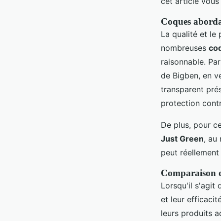
cet article vous
Coques abordab
La qualité et le
nombreuses
co
raisonnable. Pa
de Bigben, en v
transparent pré
protection contr
De plus, pour ce
Just Green
, au
peut réellement
Comparaison d
Lorsqu'il s'agit
et leur efficacit
leurs produits 