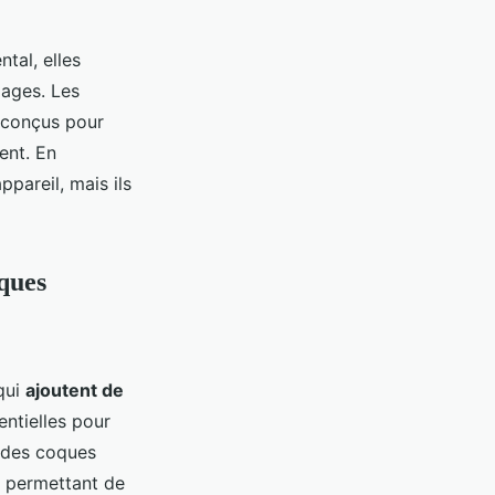
tal, elles
mages. Les
t conçus pour
ent. En
ppareil, mais ils
ques
qui
ajoutent de
entielles pour
si des coques
s permettant de