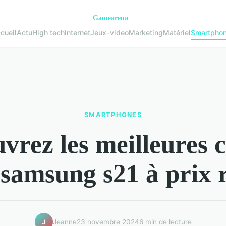
cueil
Actu
High tech
Internet
Jeux-video
Marketing
Matériel
Smartpho
SMARTPHONES
vrez les meilleures 
samsung s21 à prix 
Jeanne
23 novembre 2024
6 min de lecture
J