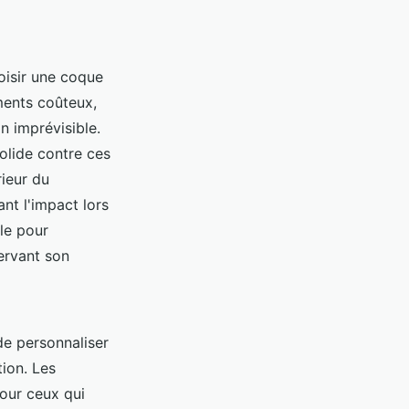
oisir une coque
ments coûteux,
n imprévisible.
olide contre ces
rieur du
ant l'impact lors
le pour
ervant son
de personnaliser
ion. Les
pour ceux qui