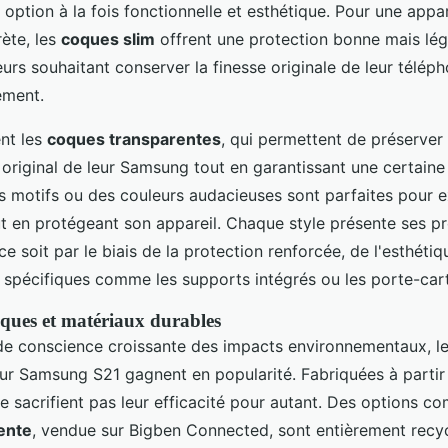
option à la fois fonctionnelle et esthétique. Pour une appa
rète, les
coques slim
offrent une protection bonne mais lég
teurs souhaitant conserver la finesse originale de leur télép
rement.
ent les
coques transparentes
, qui permettent de préserver
 original de leur Samsung tout en garantissant une certaine
 motifs ou des couleurs audacieuses sont parfaites pour e
ut en protégeant son appareil. Chaque style présente ses p
e soit par le biais de la protection renforcée, de l'esthétiq
s spécifiques comme les supports intégrés ou les porte-car
ques et matériaux durables
de conscience croissante des impacts environnementaux, l
r Samsung S21 gagnent en popularité. Fabriquées à partir
ne sacrifient pas leur efficacité pour autant. Des options 
rente
, vendue sur Bigben Connected, sont entièrement recyc