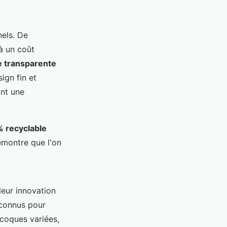
nels. De
à un coût
e transparente
ign fin et
ant une
% recyclable
émontre que l'on
leur innovation
connus pour
 coques variées,