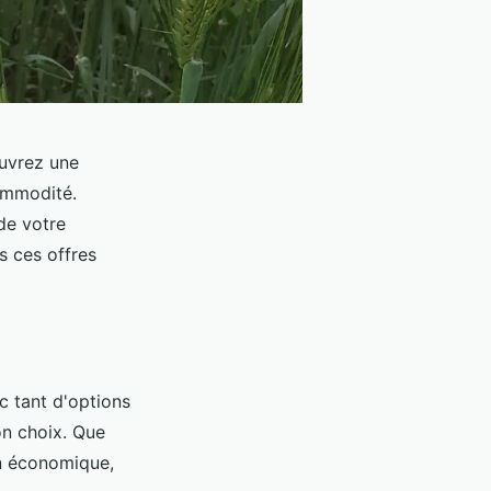
uvrez une
commodité.
de votre
s ces offres
c tant d'options
bon choix. Que
on économique,