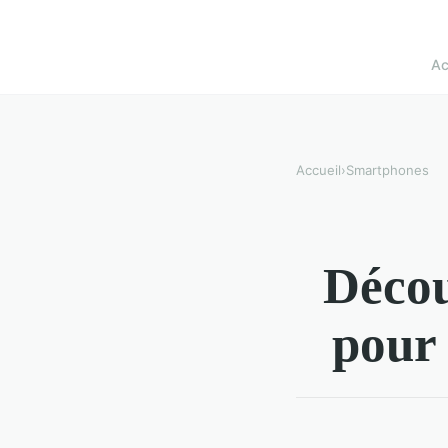
Ac
Accueil
›
Smartphones
Décou
pour 