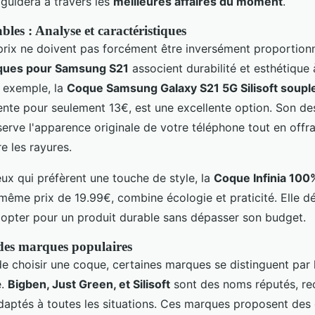
 guidera à travers les
meilleures affaires du moment
.
les : Analyse et caractéristiques
 prix ne doivent pas forcément être inversément proportion
ques pour Samsung S21
associent durabilité et esthétique 
r exemple, la
Coque Samsung Galaxy S21 5G Silisoft soupl
ente pour seulement 13€, est une excellente option. Son des
serve l'apparence originale de votre téléphone tout en offr
e les rayures.
ux qui préfèrent une touche de style, la
Coque Infinia 100
 même prix de 19.99€, combine écologie et praticité. Elle d
 opter pour un produit durable sans dépasser son budget.
es marques populaires
 de choisir une coque, certaines marques se distinguent par 
é.
Bigben, Just Green, et Silisoft
sont des noms réputés, re
adaptés à toutes les situations. Ces marques proposent des