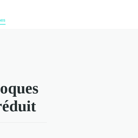
nes
coques
réduit