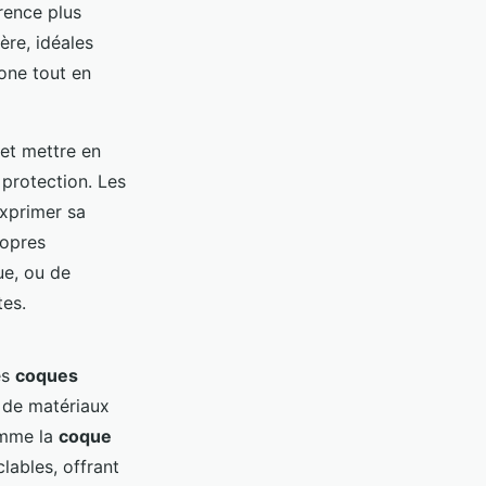
rence plus
ère, idéales
hone tout en
 et mettre en
 protection. Les
xprimer sa
ropres
ue, ou de
tes.
es
coques
 de matériaux
comme la
coque
lables, offrant