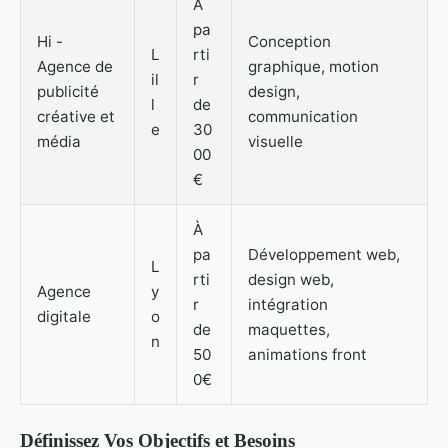
À
pa
Hi -
Conception
L
rti
Agence de
graphique, motion
il
r
publicité
design,
l
de
créative et
communication
e
30
média
visuelle
00
€
À
pa
Développement web,
L
rti
design web,
Agence
y
r
intégration
digitale
o
de
maquettes,
n
50
animations front
0€
Définissez Vos Objectifs et Besoins