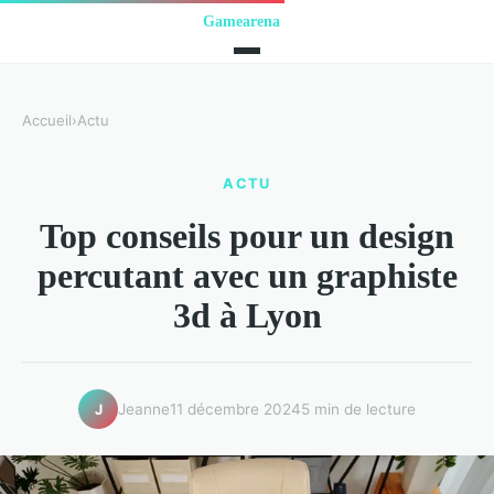
Accueil
›
Actu
ACTU
Top conseils pour un design
percutant avec un graphiste
3d à Lyon
Jeanne
11 décembre 2024
5 min de lecture
J