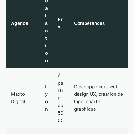
c
a
li
Pri
Agence
s
Compétences
x
a
t
i
o
n
À
pa
L
Développement web,
rti
Maxto
y
design UX, création de
r
Digital
o
logo, charte
de
n
graphique
50
0€