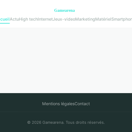
cueil
Actu
High tech
Internet
Jeux-video
Marketing
Matériel
Smartpho
Mentions légales
Contact
© 2026 Gamearena. Tous droits réservés.