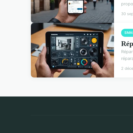
propo
30 se
SMA
Rép
Répar
répara
2 déc