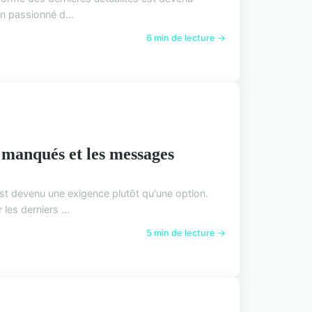
n passionné d...
6 min de lecture →
 manqués et les messages
est devenu une exigence plutôt qu'une option.
es derniers ...
5 min de lecture →