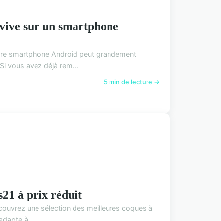
 vive sur un smartphone
otre smartphone Android peut grandement
Si vous avez déjà rem...
5 min de lecture →
21 à prix réduit
couvrez une sélection des meilleures coques à
adapte à ...