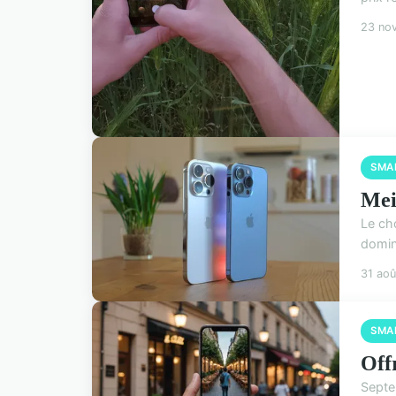
23 no
SMA
Mei
Le ch
domin
31 ao
SMA
Off
Septe