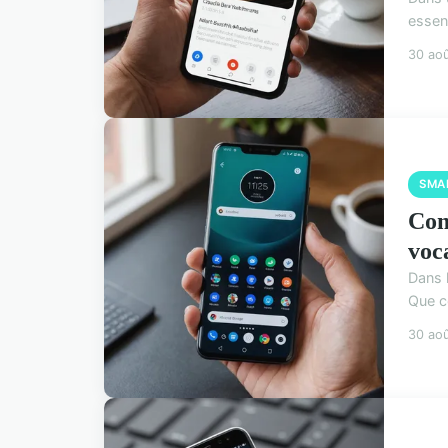
essen
30 ao
SMA
Com
voc
Dans 
Que c
30 ao