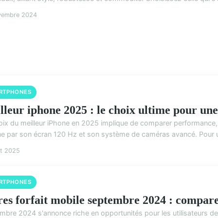
vembre 2024
RTPHONES
lleur iphone 2025 : le choix ultime pour un
oix du meilleur iPhone en 2025 implique de comparer performance,
e par son écran 120 Hz et son système de caméras avancé. Pour 
ût 2025
RTPHONES
res forfait mobile septembre 2024 : compar
mbre 2024 s'annonce riche en opportunités pour les utilisateurs de m