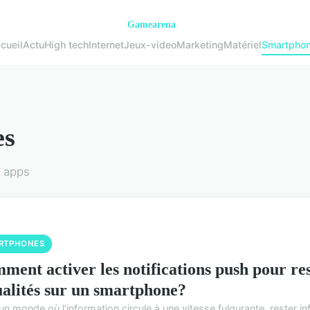
cueil
Actu
High tech
Internet
Jeux-video
Marketing
Matériel
Smartpho
es
t apps
RTPHONES
ment activer les notifications push pour re
ualités sur un smartphone?
n monde où l'information circule à une vitesse fulgurante, rester i