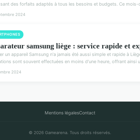
sant des forfaits adaptés à tous les besoins et budgets. Ce mois-c
ptembre 2024
RTPHONES
arateur samsung liège : service rapide et ex
er un appareil Samsung n'a jamais été aussi simple et rapide à Lièg
tions sont souvent effectuées en moins d'une heure, offrant ainsi un
embre 2024
Mentions légales
Contact
© 2026 Gamearena. Tous droits réservés.