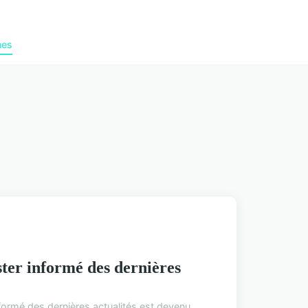
nes
ster informé des dernières
nformé des dernières actualités est devenu