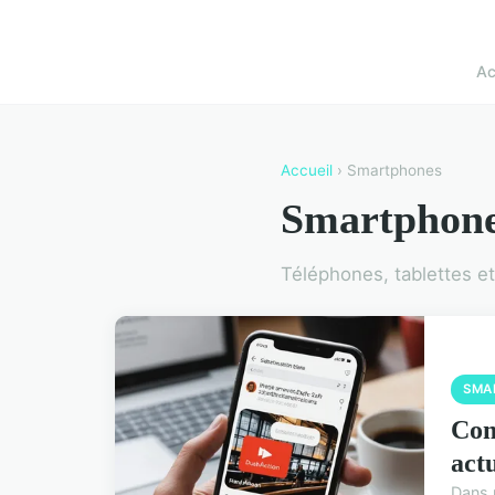
Ac
Accueil
› Smartphones
Smartphon
Téléphones, tablettes e
SMA
Com
act
Dans u