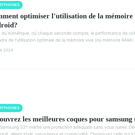
RTPHONES
ment optimiser l'utilisation de la mémoire
roid?
re du numérique, où chaque seconde compte, la performance de v
dre de l'utilisation optimale de la mémoire vive (ou mémoire RAM). 
ût 2024
RTPHONES
ouvrez les meilleures coques pour samsung s
 Samsung S21 mérite une protection adéquate sans vous ruiner. Dé
éduit, alliant style, robustesse et commodité. Choisissez celle qui s'