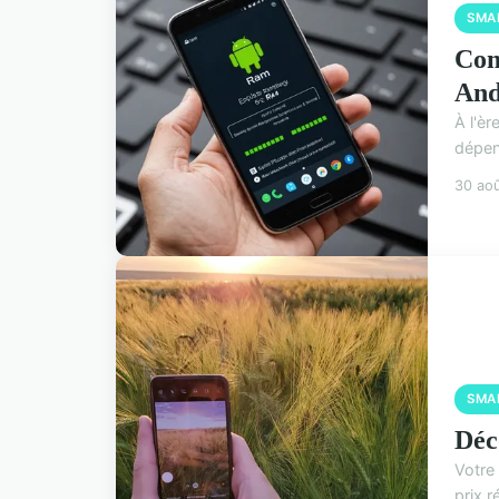
SMA
Com
And
À l'è
dépen
30 ao
SMA
Déc
Votre
prix r