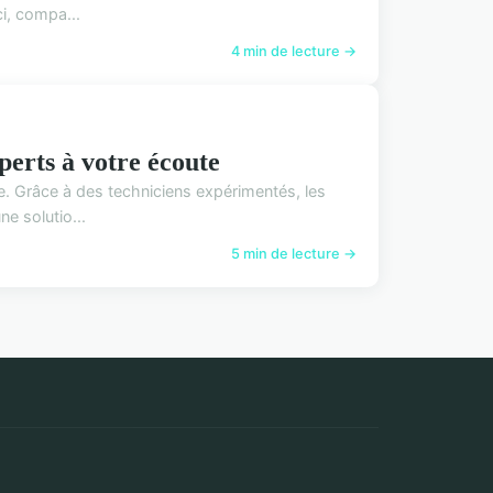
i, compa...
4 min de lecture →
perts à votre écoute
e. Grâce à des techniciens expérimentés, les
e solutio...
5 min de lecture →