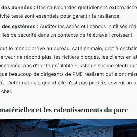
n des données
: Des sauvegardes quotidiennes externalisée
ivité testé sont essentiels pour garantir la résilience.
n des systèmes
: Auditer les accès et licences inutilisés réd
ailles de sécurité dans un contexte de télétravail croissant.
tout le monde arrive au bureau, café en main, prêt à enchaîn
 serveur ne répond plus, les fichiers bloqués, les clients en a
noncée, pas d’alerte préalable - juste un silence électrique
ue beaucoup de dirigeants de PME réalisent qu’ils ont misé
lité. L’informatique, quand elle n’est pas pilotée, devient un 
 cher.
matérielles et les ralentissements du parc