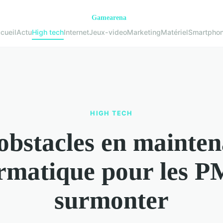
cueil
Actu
High tech
Internet
Jeux-video
Marketing
Matériel
Smartpho
HIGH TECH
obstacles en mainte
rmatique pour les 
surmonter