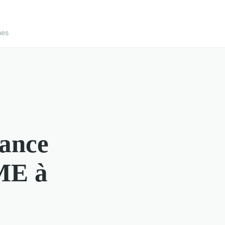
nes
nance
PME à