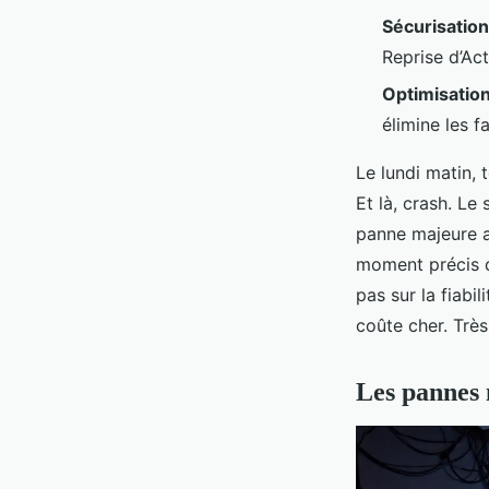
Sécurisatio
Reprise d’Act
Optimisatio
élimine les f
Le lundi matin, 
Et là, crash. Le
panne majeure an
moment précis q
pas sur la fiabi
coûte cher. Très
Les pannes 