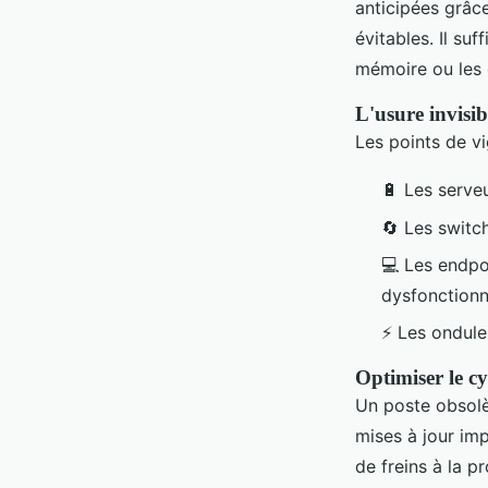
anticipées grâce
évitables. Il su
mémoire ou les 
L'usure invisib
Les points de vi
🔋 Les serveu
🔄 Les switch
💻 Les endpoi
dysfonction
⚡ Les onduleu
Optimiser le cy
Un poste obsolèt
mises à jour imp
de freins à la p