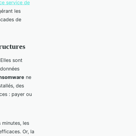
ce service de
gérant les
ascades de
tructures
Elles sont
 données
nsomware
ne
tallés, des
nces : payer ou
 minutes, les
fficaces. Or, la