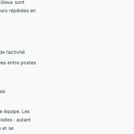
oûteux sont
reurs répétées en
e l’activité
nées entre postes
ssi
ne équipe. Les
ielles : autant
 et se