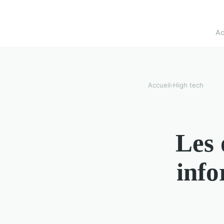
Ac
Accueil
›
High tech
Les 
info