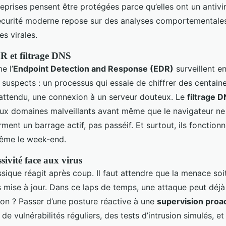
eprises pensent être protégées parce qu’elles ont un antivi
 sécurité moderne repose sur des analyses comportementale
es virales.
R et filtrage DNS
e l’
Endpoint Detection and Response (EDR)
surveillent e
uspects : un processus qui essaie de chiffrer des centaines
nattendu, une connexion à un serveur douteux. Le
filtrage 
aux domaines malveillants avant même que le navigateur ne 
rment un barrage actif, pas passéif. Et surtout, ils fonction
même le week-end.
ssivité face aux virus
ssique réagit après coup. Il faut attendre que la menace soit
 mise à jour. Dans ce laps de temps, une attaque peut déjà 
ion ? Passer d’une posture réactive à une
supervision proa
 de vulnérabilités réguliers, des tests d’intrusion simulés, et